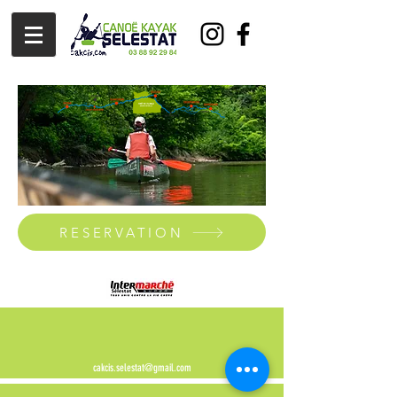
RESERVATION
cakcis.selestat@gmail.com