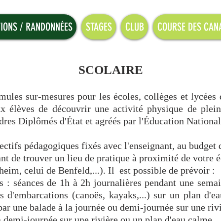
IONS / RANDONNÉES
STAGES
CLUB
COURSE DES CAN
SCOLAIRE
les sur-mesures pour les écoles, collèges et lycées 
x élèves de découvrir une activité physique de plein
res Diplômés d'État et agréés par l'Éducation National
ectifs pédagogiques fixés avec l'enseignant, au budget 
ant de trouver un lieu de pratique à proximité de votre 
heim, celui de Benfeld,...). Il est possible de prévoir :
s : séances de 1h à 2h journalières pendant une sema
s d'embarcations (canoës, kayaks,...) sur un plan d'
par une balade à la journée ou demi-journée sur une rivi
la demi-journée sur une rivière ou un plan d'eau calme.