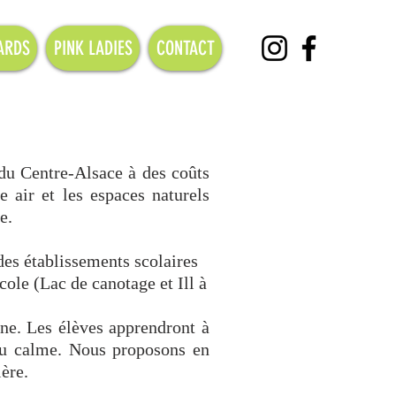
ARDS
PINK LADIES
CONTACT
du Centre-Alsace à des coûts
e air et les espaces naturels
e.
des établissements scolaires
école (Lac de canotage et
Ill à
ine. Les élèves apprendront à
eau calme. Nous proposons en
ère.