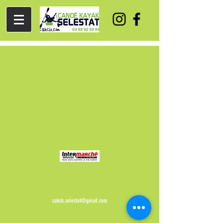
cakcis.selestat@gmail.com